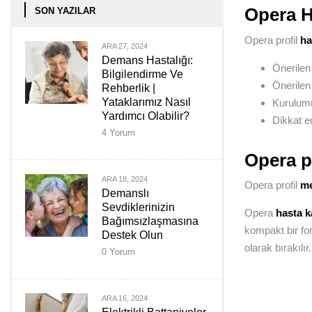
Opera H
SON YAZILAR
Opera profil
ha
ARA 27, 2024
Demans Hastalığı:
Önerilen 
Bilgilendirme Ve
Önerilen
Rehberlik |
Yataklarımız Nasıl
Kurulumu
Yardımcı Olabilir?
Dikkat ed
4
Yorum
Opera pr
ARA 18, 2024
Opera profil
me
Demanslı
Sevdiklerinizin
Opera
hasta k
Bağımsızlaşmasına
kompakt bir for
Destek Olun
olarak bırakılı
0
Yorum
ARA 16, 2024