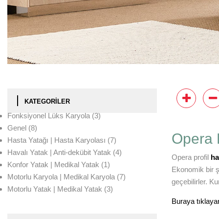
KATEGORILER
Fonksiyonel Lüks Karyola
(3)
Genel
(8)
Opera P
Hasta Yatağı | Hasta Karyolası
(7)
Havalı Yatak | Anti-dekübit Yatak
(4)
Opera profil
ha
Konfor Yatak | Medikal Yatak
(1)
Ekonomik bir ş
Motorlu Karyola | Medikal Karyola
(7)
geçebilirler. K
Motorlu Yatak | Medikal Yatak
(3)
Buraya tıklayar