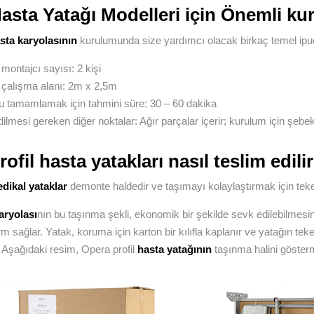
asta Yatağı Modelleri için Önemli kur
sta karyolasının
kurulumunda size yardımcı olacak birkaç temel ipuc
montajcı sayısı: 2 kişi
 çalışma alanı: 2m x 2,5m
 tamamlamak için tahmini süre: 30 – 60 dakika
ilmesi gereken diğer noktalar: Ağır parçalar içerir; kurulum için şebek
ofil hasta yatakları nasıl teslim edili
dikal yataklar
demonte haldedir ve taşımayı kolaylaştırmak için teker
aryolası
nın bu taşınma şekli, ekonomik bir şekilde sevk edilebilmesi
m sağlar. Yatak, koruma için karton bir kılıfla kaplanır ve yatağın teke
r. Aşağıdaki resim, Opera profil
hasta yatağının
taşınma halini gösterme