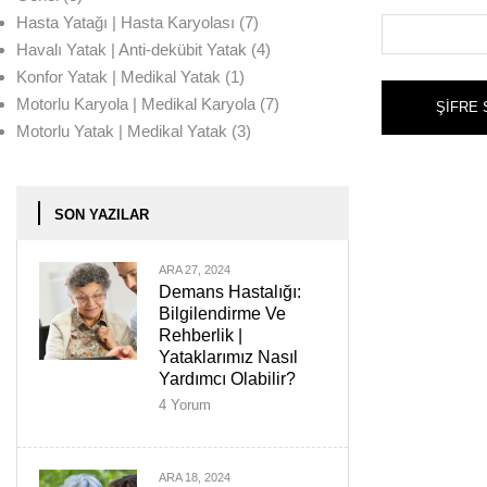
Hasta Yatağı | Hasta Karyolası
(7)
Havalı Yatak | Anti-dekübit Yatak
(4)
Konfor Yatak | Medikal Yatak
(1)
Motorlu Karyola | Medikal Karyola
(7)
ŞIFRE 
Motorlu Yatak | Medikal Yatak
(3)
SON YAZILAR
ARA 27, 2024
Demans Hastalığı:
Bilgilendirme Ve
Rehberlik |
Yataklarımız Nasıl
Yardımcı Olabilir?
4
Yorum
ARA 18, 2024