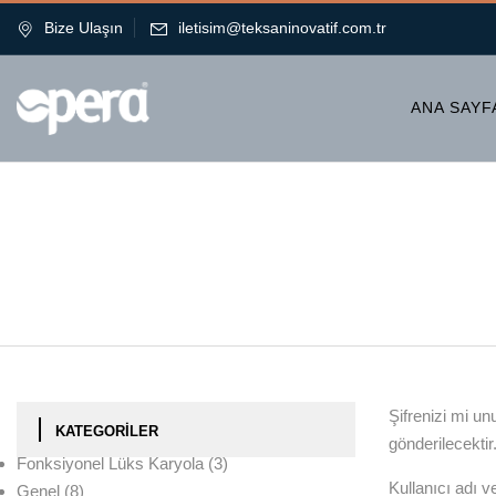
Bize Ulaşın
iletisim@teksaninovatif.com.tr
ANA SAYF
Şifrenizi mi un
KATEGORILER
gönderilecektir
Fonksiyonel Lüks Karyola
(3)
Kullanıcı adı 
Genel
(8)