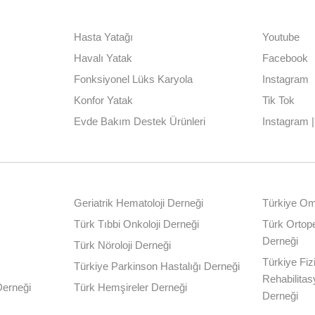
Hasta Yatağı
Youtube
Havalı Yatak
Facebook
Fonksiyonel Lüks Karyola
Instagram
Konfor Yatak
Tik Tok
Evde Bakım Destek Ürünleri
Instagram 
Geriatrik Hematoloji Derneği
Türkiye Omu
Türk Tıbbi Onkoloji Derneği
Türk Ortope
Derneği
Türk Nöroloji Derneği
Türkiye Fiz
Türkiye Parkinson Hastalığı Derneği
Rehabilita
Derneği
Türk Hemşireler Derneği
Derneği