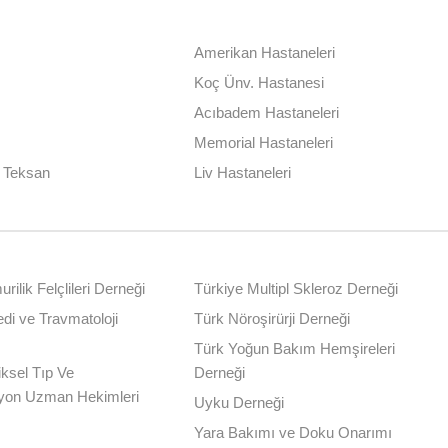
Amerikan Hastaneleri
Koç Ünv. Hastanesi
Acıbadem Hastaneleri
Memorial Hastaneleri
| Teksan
Liv Hastaneleri
rilik Felçlileri Derneği
Türkiye Multipl Skleroz Derneği
di ve Travmatoloji
Türk Nöroşirürji Derneği
Türk Yoğun Bakım Hemşireleri
iksel Tıp Ve
Derneği
syon Uzman Hekimleri
Uyku Derneği
Yara Bakımı ve Doku Onarımı