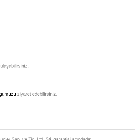
laşabilirsiniz.
logumuzu
ziyaret edebilirsiniz.
er San. ve Tic. Ltd. Şti. garantisi altındadır.