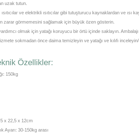
n uzak tutun.
 ısıtıcılar ve elektrikli ısıtıcılar gibi tutuşturucu kaynaklardan ve ısı
ıfın zarar görmemesini sağlamak için büyük özen gösterin.
rdımcı olmak için yatağı koruyucu bir örtü içinde saklayın. Ambala
 hizmete sokmadan önce daima temizleyin ve yatağı ve kılıfı inceleyin/
knik Özellikler:
ğı: 150kg
,5 x 22,5 x 12cm
rlık Ayarı: 30-150kg arası