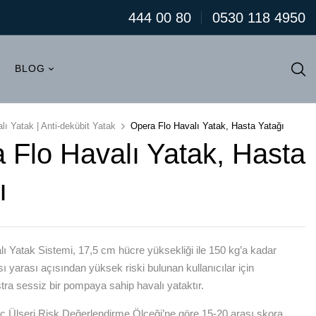
444 00 80
0530 118 4950
BLOG
lı Yatak | Anti-dekübit Yatak
Opera Flo Havalı Yatak, Hasta Yatağı
 Flo Havalı Yatak, Hasta
ı
ı Yatak Sistemi, 17,5 cm hücre yüksekliği ile 150 kg’a kadar
ası yarası açısından yüksek riski bulunan kullanıcılar için
kstra sessiz bir pompaya sahip havalı yataktır.
 Ülseri Risk Değerlendirme Ölçeği’ne göre 15-20 arası skora