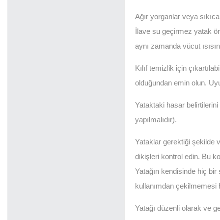
Ağır yorganlar veya sıkıca
İlave su geçirmez yatak örtü
aynı zamanda vücut ısısınd
Kılıf temizlik için çıkartıl
olduğundan emin olun. Uyums
Yataktaki hasar belirtileri
yapılmalıdır).
Yataklar gerektiği şekilde v
dikişleri kontrol edin. Bu k
Yatağın kendisinde hiç bir
kullanımdan çekilmemesi has
Yatağı düzenli olarak ve ger