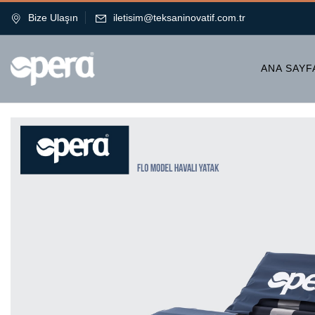
Bize Ulaşın
iletisim@teksaninovatif.com.tr
ANA SAYF