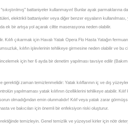
 “sıkıştırılmış” battaniyeler kullanmayın! Bunlar ayak parmaklarına d
leri, elektrikli battaniyeler veya diğer benzer eşyaların kullanılması, ya
a ek bir artışa yol açarak ciltte maserasyona neden olabilir.
abilir. Kılıfı çıkarmak için Havalı Yatak Opera Flo Hasta Yatağın fermuarın
uzluk, kılıfın işlevlerinin tehlikeye girmesine neden olabilir ve bu c
ni incelemek için her 6 ayda bir denetim yapılması tavsiye edilir (Bak
e gerektiği zaman temizlenmelidir: Yatak kılıflarının iç ve dış yüzeyler
ontrolün yapılmaması yatak kılıfının özelliklerini tehlikeye atabilir. Kı
 sorun olmadığından emin olunmalıdır! Kılıf veya yatak zarar görmüşs
ta ve bakıcıları için önemli bir enfeksiyon riski oluşturur.
ektiğinde temizleyin. Genel temizlik ve yüzeysel kirler için nötr deterja