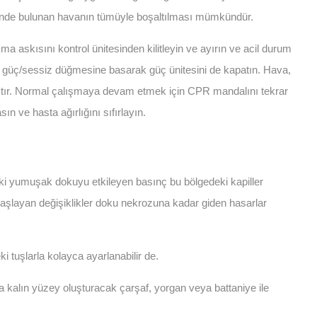
sinde bulunan havanın tümüyle boşaltılması mümkündür.
ma askısını kontrol ünitesinden kilitleyin ve ayırın ve acil durum
ki güç/sessiz düğmesine basarak güç ünitesini de kapatın. Hava,
caktır. Normal çalışmaya devam etmek için CPR mandalını tekrar
n ve hasta ağırlığını sıfırlayın.
eki yumuşak dokuyu etkileyen basınç bu bölgedeki kapiller
şlayan değişiklikler doku nekrozuna kadar giden hasarlar
 tuşlarla kolayca ayarlanabilir de.
da kalın yüzey oluşturacak çarşaf, yorgan veya battaniye ile