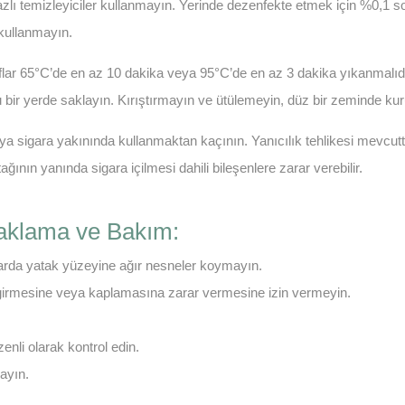
bazlı temizleyiciler kullanmayın. Yerinde dezenfekte etmek için %0,1 s
 kullanmayın.
ılıflar 65°C’de en az 10 dakika veya 95°C’de en az 3 dakika yıkanmalı
u bir yerde saklayın. Kırıştırmayın ve ütülemeyin, düz bir zeminde kur
ya sigara yakınında kullanmaktan kaçının. Yanıcılık tehlikesi mevcut
ının yanında sigara içilmesi dahili bileşenlere zarar verebilir.
Saklama ve Bakım:
rda yatak yüzeyine ağır nesneler koymayın.
a girmesine veya kaplamasına zarar vermesine izin vermeyin.
zenli olarak kontrol edin.
ayın.