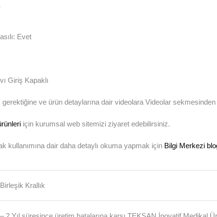
r
sılı: Evet
vı Giriş Kapaklı
gerektiğine ve ürün detaylarına dair videolara Videolar sekmesinden u
rünleri
için kurumsal web sitemizi ziyaret edebilirsiniz.
tak kullanımına dair daha detaylı okuma yapmak için
Bilgi Merkezi b
Birleşik Krallık
– 2 Yıl süresince üretim hatalarına karşı TEKSAN İnovatif Medikal Ürünl