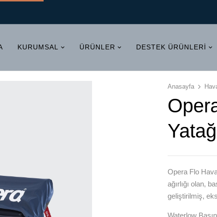
A
KURUMSAL
ÜRÜNLER
DESTEK ÜRÜNLERI
Anasayfa
Hava
Opera
Yatağ
Opera Flo Haval
ağırlığı olan, b
geliştirilmiş, e
Waterlow Basınç