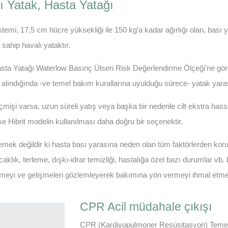
ı Yatak, Hasta Yatağı
emi, 17,5 cm hücre yüksekliği ile 150 kg’a kadar ağırlığı olan, bası yar
sahip havalı yataktır.
ta Yatağı Waterlow Basınç Ülseri Risk Değerlendirme Ölçeği’ne göre 
lındığında -ve temel bakım kurallarına uyulduğu sürece- yatak yarası
mişi varsa, uzun süreli yatış veya başka bir nedenle cilt ekstra ha
 Hibrit modelin kullanılması daha doğru bir seçenektir.
emek değildir ki hasta bası yarasına neden olan tüm faktörlerden kor
klık, terleme, dışkı-idrar temizliği, hastalığa özel bazı durumlar vb.
enmeyi ve gelişmeleri gözlemleyerek bakımına yön vermeyi ihmal etm
CPR Acil müdahale çıkışı
CPR (Kardiyopulmoner Resüsitasyon) Temel 