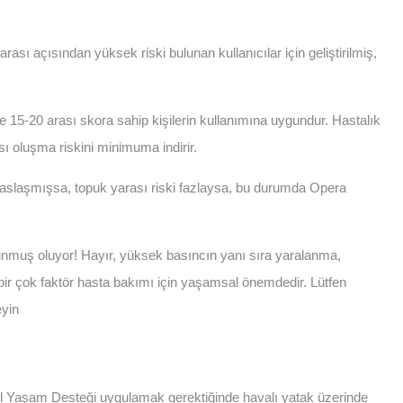
ası açısından yüksek riski bulunan kullanıcılar için geliştirilmiş,
15-20 arası skora sahip kişilerin kullanımına uygundur. Hastalık
 oluşma riskini minimuma indirir.
ssaslaşmışsa, topuk yarası riski fazlaysa, bu durumda Opera
unmuş oluyor! Hayır, yüksek basıncın yanı sıra yaralanma,
 bir çok faktör hasta bakımı için yaşamsal önemdedir. Lütfen
eyin
Yaşam Desteği uygulamak gerektiğinde havalı yatak üzerinde