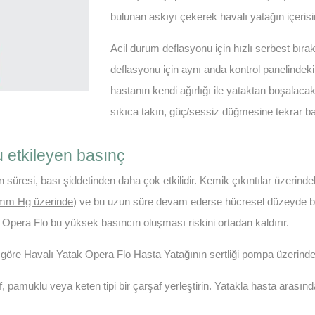
bulunan askıyı çekerek havalı yatağın içeri
Acil durum deflasyonu için hızlı serbest bırak
deflasyonu için aynı anda kontrol panelinde
hastanın kendi ağırlığı ile yataktan boşala
sıkıca takın, güç/sessiz düğmesine tekrar bası
etkileyen basınç
süresi, bası şiddetinden daha çok etkilidir. Kemik çıkıntılar üzerind
mm Hg üzerinde
) ve bu uzun süre devam ederse hücresel düzeyde ba
. Opera Flo bu yüksek basıncın oluşması riskini ortadan kaldırır.
 göre Havalı Yatak Opera Flo Hasta Yatağının sertliği pompa üzerindeki
f, pamuklu veya keten tipi bir çarşaf yerleştirin. Yatakla hasta arasın