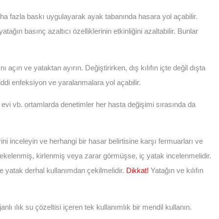
aha fazla baskı uygulayarak ayak tabanında hasara yol açabilir.
tağın basınç azaltıcı özelliklerinin etkinliğini azaltabilir. Bunlar
ı açın ve yataktan ayırın. Değiştirirken, dış kılıfın içte değil dışta
iddi enfeksiyon ve yaralanmalara yol açabilir.
ım evi vb. ortamlarda denetimler her hasta değişimi sırasında da
ini inceleyin ve herhangi bir hasar belirtisine karşı fermuarları ve
lıf lekelenmiş, kirlenmiş veya zarar görmüşse, iç yatak incelenmelidir.
e yatak derhal kullanımdan çekilmelidir.
Dikkat!
Yatağın ve kılıfın
nlı ılık su çözeltisi içeren tek kullanımlık bir mendil kullanın.