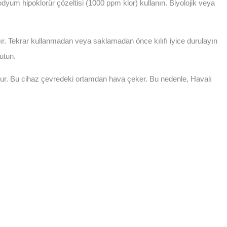
odyum hipoklorür çözeltisi (1000 ppm klor) kullanın. Biyolojik veya
dır. Tekrar kullanmadan veya saklamadan önce kılıfı iyice durulayın
utun.
tur. Bu cihaz çevredeki ortamdan hava çeker. Bu nedenle, Havalı