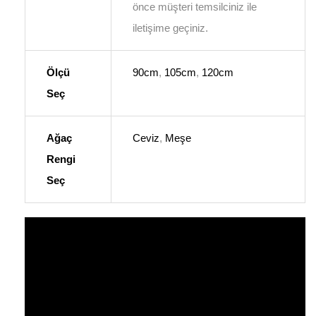
önce müşteri temsilciniz ile
iletişime geçiniz.
Ölçü
90cm
,
105cm
,
120cm
Seç
Ağaç
Ceviz
,
Meşe
Rengi
Seç