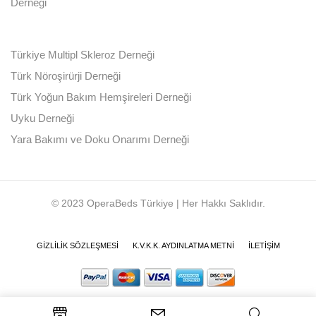
Derneği
Türkiye Multipl Skleroz Derneği
Türk Nöroşirürji Derneği
Türk Yoğun Bakım Hemşireleri Derneği
Uyku Derneği
Yara Bakımı ve Doku Onarımı Derneği
© 2023 OperaBeds Türkiye | Her Hakkı Saklıdır.
GIZLILIK SÖZLEŞMESI
K.V.K.K. AYDINLATMA METNI
İLETIŞIM