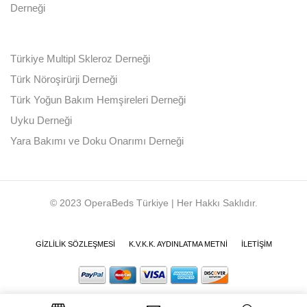
Derneği
Türkiye Multipl Skleroz Derneği
Türk Nöroşirürji Derneği
Türk Yoğun Bakım Hemşireleri Derneği
Uyku Derneği
Yara Bakımı ve Doku Onarımı Derneği
© 2023 OperaBeds Türkiye | Her Hakkı Saklıdır.
GIZLILIK SÖZLEŞMESI
K.V.K.K. AYDINLATMA METNI
İLETIŞIM