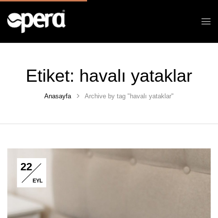
Etiket:
havalı yataklar
Anasayfa
Archive by tag "havalı yataklar"
22
EYL