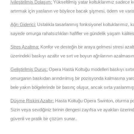
İyileştirilmiş Dolaşım:
Yükseltilmiş yatar koltuklarımız sadece ko
artırmak için yaslanın ve böylece bacak şişmesi, ödem ve varis r
Ağrı Giderici:
Ustalıkla tasarlanmış fonksiyonel koltuklarımız, ka
sayede omurga rahatsızlıkları hafifler ve gündelik yaşam kalitesi
Stres Azaltma:
Konfor ve desteğin bir araya gelmesi stresi azaltı
üzerindeki baskıyı azaltır ve sırt ve boyun ağrılarının azalmasını
Geliştirilmiş Duruş:
Opera Hasta Koltuğu modelleri baskıyı sırtı
omurganın baskıdan arındırılmış bir pozisyonda kalmasına yard
bele yakın bölgelerinde bir basınç oluşur, ancak sırta yaslanmı
Düşme Riskini Azaltır:
Hasta Koltuğu Opera Swinton, oturma po
Sizin veya sevdiğiniz birinin dengesi zayıfsa ve ayakları üzeri
güvenli ve pratik bir çözüm sunar..