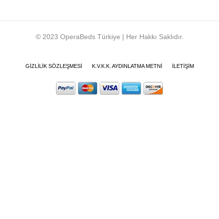
© 2023 OperaBeds Türkiye | Her Hakkı Saklıdır.
GIZLILIK SÖZLEŞMESI
K.V.K.K. AYDINLATMA METNI
İLETIŞIM