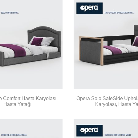
 Comfort Hasta Karyolası,
Opera Solo SafeSide Uphol
Hasta Yatağı
Karyolası, Hasta Ya