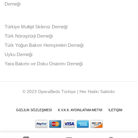
Derneği
Türkiye Multipl Skleroz Derneği
Türk Nöroşirürji Derneği
Türk Yoğun Bakım Hemşireleri Derneği
Uyku Derneği
Yara Bakımı ve Doku Onarımı Derneği
© 2023 OperaBeds Türkiye | Her Hakkı Saklıdır.
GIZLILIK SÖZLEŞMESI
K.V.K.K. AYDINLATMA METNI
İLETIŞIM