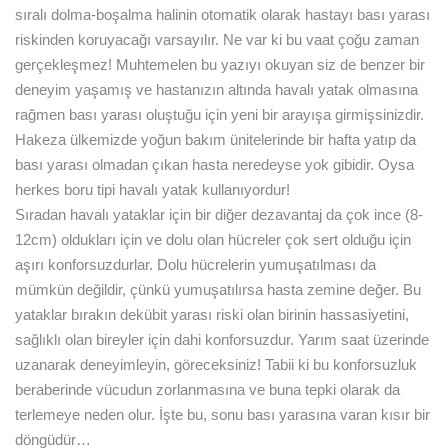
sıralı dolma-boşalma halinin otomatik olarak hastayı bası yarası
riskinden koruyacağı varsayılır. Ne var ki bu vaat çoğu zaman
gerçekleşmez! Muhtemelen bu yazıyı okuyan siz de benzer bir
deneyim yaşamış ve hastanızın altında havalı yatak olmasına
rağmen bası yarası oluştuğu için yeni bir arayışa girmişsinizdir.
Hakeza ülkemizde yoğun bakım ünitelerinde bir hafta yatıp da
bası yarası olmadan çıkan hasta neredeyse yok gibidir. Oysa
herkes boru tipi havalı yatak kullanıyordur!
Sıradan havalı yataklar için bir diğer dezavantaj da çok ince (8-
12cm) oldukları için ve dolu olan hücreler çok sert olduğu için
aşırı konforsuzdurlar. Dolu hücrelerin yumuşatılması da
mümkün değildir, çünkü yumuşatılırsa hasta zemine değer. Bu
yataklar bırakın dekübit yarası riski olan birinin hassasiyetini,
sağlıklı olan bireyler için dahi konforsuzdur. Yarım saat üzerinde
uzanarak deneyimleyin, göreceksiniz! Tabii ki bu konforsuzluk
beraberinde vücudun zorlanmasına ve buna tepki olarak da
terlemeye neden olur. İşte bu, sonu bası yarasına varan kısır bir
döngüdür…