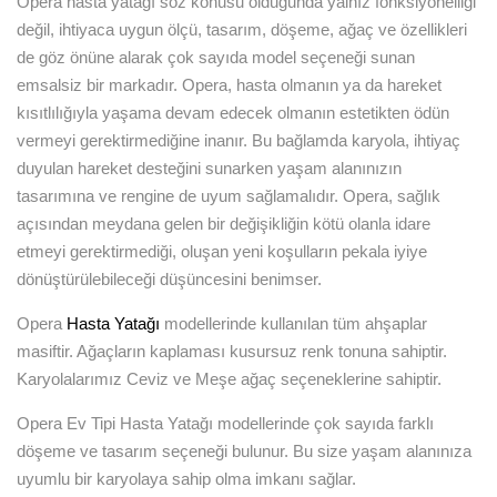
Opera hasta yatağı söz konusu olduğunda yalnız fonksiyonelliği
değil, ihtiyaca uygun ölçü, tasarım, döşeme, ağaç ve özellikleri
de göz önüne alarak çok sayıda model seçeneği sunan
emsalsiz bir markadır. Opera, hasta olmanın ya da hareket
kısıtlılığıyla yaşama devam edecek olmanın estetikten ödün
vermeyi gerektirmediğine inanır. Bu bağlamda karyola, ihtiyaç
duyulan hareket desteğini sunarken yaşam alanınızın
tasarımına ve rengine de uyum sağlamalıdır. Opera, sağlık
açısından meydana gelen bir değişikliğin kötü olanla idare
etmeyi gerektirmediği, oluşan yeni koşulların pekala iyiye
dönüştürülebileceği düşüncesini benimser.
Opera
Hasta Yatağı
modellerinde kullanılan tüm ahşaplar
masiftir. Ağaçların kaplaması kusursuz renk tonuna sahiptir.
Karyolalarımız Ceviz ve Meşe ağaç seçeneklerine sahiptir.
Opera Ev Tipi Hasta Yatağı modellerinde çok sayıda farklı
döşeme ve tasarım seçeneği bulunur. Bu size yaşam alanınıza
uyumlu bir karyolaya sahip olma imkanı sağlar.