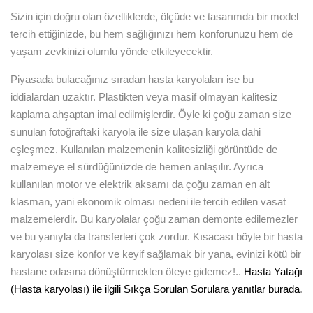
Sizin için doğru olan özelliklerde, ölçüde ve tasarımda bir model
tercih ettiğinizde, bu hem sağlığınızı hem konforunuzu hem de
yaşam zevkinizi olumlu yönde etkileyecektir.
Piyasada bulacağınız sıradan hasta karyolaları ise bu
iddialardan uzaktır. Plastikten veya masif olmayan kalitesiz
kaplama ahşaptan imal edilmişlerdir. Öyle ki çoğu zaman size
sunulan fotoğraftaki karyola ile size ulaşan karyola dahi
eşleşmez. Kullanılan malzemenin kalitesizliği görüntüde de
malzemeye el sürdüğünüzde de hemen anlaşılır. Ayrıca
kullanılan motor ve elektrik aksamı da çoğu zaman en alt
klasman, yani ekonomik olması nedeni ile tercih edilen vasat
malzemelerdir. Bu karyolalar çoğu zaman demonte edilemezler
ve bu yanıyla da transferleri çok zordur. Kısacası böyle bir hasta
karyolası size konfor ve keyif sağlamak bir yana, evinizi kötü bir
hastane odasına dönüştürmekten öteye gidemez!..
Hasta Yatağı
(Hasta karyolası) ile ilgili Sıkça Sorulan Sorulara yanıtlar burada
.