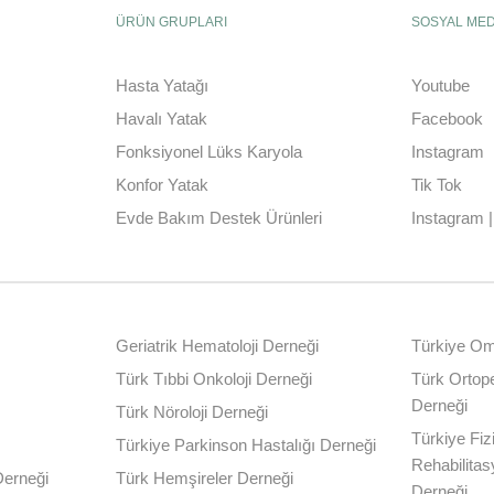
ÜRÜN GRUPLARI
SOSYAL ME
Hasta Yatağı
Youtube
Havalı Yatak
Facebook
Fonksiyonel Lüks Karyola
Instagram
Konfor Yatak
Tik Tok
Evde Bakım Destek Ürünleri
Instagram 
Geriatrik Hematoloji Derneği
Türkiye Omu
Türk Tıbbi Onkoloji Derneği
Türk Ortope
Derneği
Türk Nöroloji Derneği
Türkiye Fiz
Türkiye Parkinson Hastalığı Derneği
Rehabilita
Derneği
Türk Hemşireler Derneği
Derneği