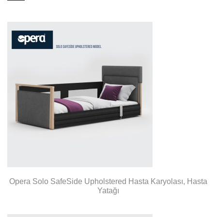
Opera Solo SafeSide Upholstered Hasta Karyolası, Hasta
Yatağı