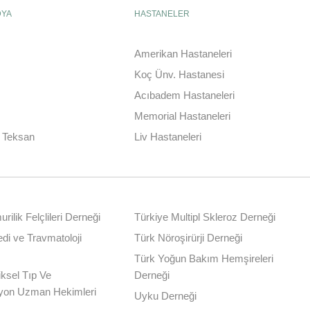
DYA
HASTANELER
Amerikan Hastaneleri
Koç Ünv. Hastanesi
Acıbadem Hastaneleri
Memorial Hastaneleri
| Teksan
Liv Hastaneleri
rilik Felçlileri Derneği
Türkiye Multipl Skleroz Derneği
di ve Travmatoloji
Türk Nöroşirürji Derneği
Türk Yoğun Bakım Hemşireleri
iksel Tıp Ve
Derneği
syon Uzman Hekimleri
Uyku Derneği