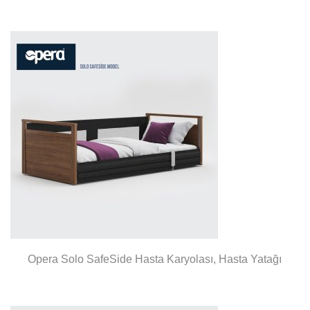
Opera Solo SafeSide Hasta Karyolası, Hasta Yatağı